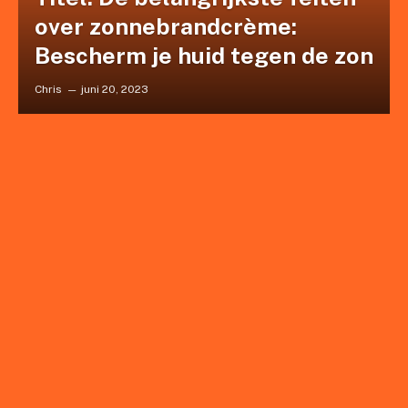
over zonnebrandcrème:
Bescherm je huid tegen de zon
Chris
juni 20, 2023