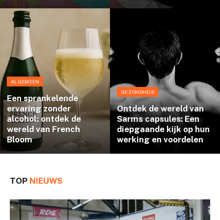
ALGEMEEN
GEZONDHEID
Een sprankelende
ervaring zonder
Ontdek de wereld van
alcohol: ontdek de
Sarms capsules: Een
wereld van French
diepgaande kijk op hun
Bloom
werking en voordelen
TOP
NIEUWS